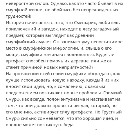
невероятной силой. Однако, как это часто бывает в их
смурфной жизни, не обойтись без непредвиденных
трудностей!
История начинается с того, что Смешарик, любитель
приключений и загадок, находит в лесу загадочный
предмет, который выглядит как древний
смурфийский амулет. Он занимает уму непостижимое
место в смурфийской мифологии, и, слыша о его
мощи, смурфики начинают волноваться. Будет ли
артефакт способен помочь их деревне, или же он
станет причиной новых неприятностей?
На протяжении всей серии смурфики обсуждают, как
лучше использовать новую находку. Каждый из них
вносит свои идеи, но, к сожалению, с каждым
предложением возникают новые проблемы. Громкий
Смурф, как всегда, полон энтузиазма и настаивает на
том, что они должны провести ритуал, который, по
его мнению, активирует силу артефакта. Но Грустный
Смурф сильно сомневается, что это хорошая идея, и
вполне может возникнуть беда.