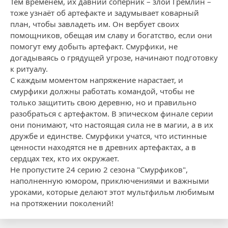
Тем временем, их давний соперник – злой Гремлин –
тоже узнаёт об артефакте и задумывает коварный
план, чтобы завладеть им. Он вербует своих
помощников, обещая им славу и богатство, если они
помогут ему добыть артефакт. Смурфики, не
догадываясь о грядущей угрозе, начинают подготовку
к ритуалу.
С каждым моментом напряжение нарастает, и
смурфики должны работать командой, чтобы не
только защитить свою деревню, но и правильно
разобраться с артефактом. В эпическом финале серии
они понимают, что настоящая сила не в магии, а в их
дружбе и единстве. Смурфики учатся, что истинные
ценности находятся не в древних артефактах, а в
сердцах тех, кто их окружает.
Не пропустите 24 серию 2 сезона "Смурфиков",
наполненную юмором, приключениями и важными
уроками, которые делают этот мультфильм любимым
на протяжении поколений!