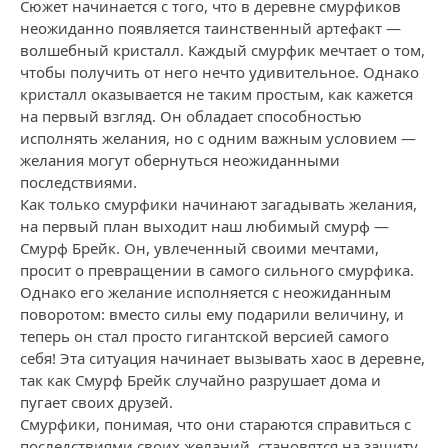
Сюжет начинается с того, что в деревне смурфиков
неожиданно появляется таинственный артефакт —
волшебный кристалл. Каждый смурфик мечтает о том,
чтобы получить от него нечто удивительное. Однако
кристалл оказывается не таким простым, как кажется
на первый взгляд. Он обладает способностью
исполнять желания, но с одним важным условием —
желания могут обернуться неожиданными
последствиями.
Как только смурфики начинают загадывать желания,
на первый план выходит наш любимый смурф —
Смурф Брейк. Он, увлеченный своими мечтами,
просит о превращении в самого сильного смурфика.
Однако его желание исполняется с неожиданным
поворотом: вместо силы ему подарили величину, и
теперь он стал просто гигантской версией самого
себя! Эта ситуация начинает вызывать хаос в деревне,
так как Смурф Брейк случайно разрушает дома и
пугает своих друзей.
Смурфики, понимая, что они стараются справиться с
последствиями своих желаний, становятся на защиту