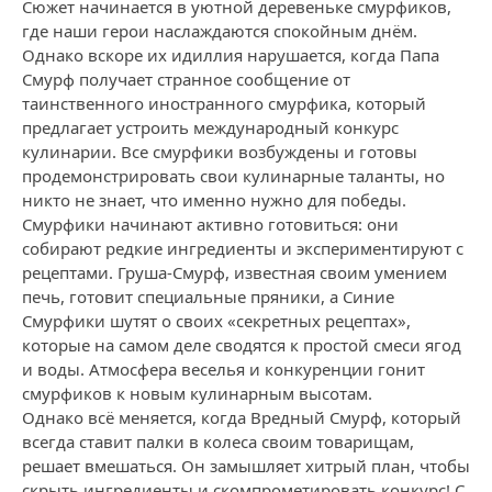
Сюжет начинается в уютной деревеньке смурфиков,
где наши герои наслаждаются спокойным днём.
Однако вскоре их идиллия нарушается, когда Папа
Смурф получает странное сообщение от
таинственного иностранного смурфика, который
предлагает устроить международный конкурс
кулинарии. Все смурфики возбуждены и готовы
продемонстрировать свои кулинарные таланты, но
никто не знает, что именно нужно для победы.
Смурфики начинают активно готовиться: они
собирают редкие ингредиенты и экспериментируют с
рецептами. Груша-Смурф, известная своим умением
печь, готовит специальные пряники, а Синие
Смурфики шутят о своих «секретных рецептах»,
которые на самом деле сводятся к простой смеси ягод
и воды. Атмосфера веселья и конкуренции гонит
смурфиков к новым кулинарным высотам.
Однако всё меняется, когда Вредный Смурф, который
всегда ставит палки в колеса своим товарищам,
решает вмешаться. Он замышляет хитрый план, чтобы
скрыть ингредиенты и скомпрометировать конкурс! С