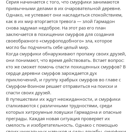
Серия начинается с того, что смурфики занимаются
привычными делами в их очаровательной деревне.
Однако, не успевают они насладиться спокойствием,
как в их мир вторгается тревога — злой Гармадон
снова задумал недоброе. На этот раз его план
заключается в похищении смурфов для создания
своеобразного «смурфоподобного» зла, которое
могло бы подчинить себе целый мир.
Когда смурфики обнаруживают пропажу своих друзей,
они понимают, что время действовать. Встает вопрос:
кто же сможет помочь спасти похищенных смурфов? В
сердце деревни смурфов зарождается дух
приключений, и группу храбрых смурфов во главе с
Смурфом-Воином решает отправиться на поиски и
спасти своих друзей.
В путешествии их ждут неожиданности, и смурфики
сталкиваются с различными трудностями, среди
которых хитроумные ловушки Гармадона и опасные
преграды. Каждая новая ситуация проверяет их
смелость и изобретательность. Однако с помощью
своих уникальных навыков и силы дружбы, смурфики