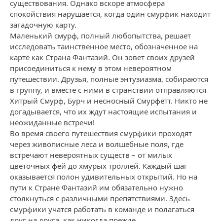
существования. Однако вскоре атмосфера
спокойствия нарушается, когда один смурфик находит
загадочную карту.
Маленький смурф, полный любопытства, решает
исследовать таинственное место, обозначенное на
карте как Страна Фантазий. Он зовет своих друзей
присоединиться к нему в этом невероятном
путешествии. Друзья, полные энтузиазма, собираются
в группу, и вместе с ними в странствии отправляются
Хитрый Смурф, Бурч и несносный Смурфетт. Никто не
догадывается, что их ждут настоящие испытания и
неожиданные встречи!
Во время своего путешествия смурфики проходят
через живописные леса и волшебные поля, где
встречают невероятных существ – от милых
цветочных фей до хмурых троллей. Каждый шаг
оказывается полон удивительных открытий. Но на
пути к Стране Фантазий им обязательно нужно
столкнуться с различными препятствиями. Здесь
смурфики учатся работать в команде и полагаться
друг на друга, как никогда прежде.