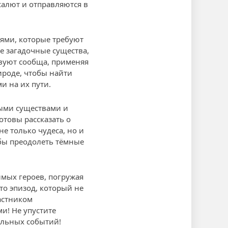
салют и отправляются в
ями, которые требуют
е загадочные существа,
твуют сообща, применяя
ироде, чтобы найти
и на их пути.
ными существами и
товы рассказать о
не только чудеса, но и
обы преодолеть тёмные
имых героев, погружая
то эпизод, который не
астником
и! Не упустите
ельных событий!