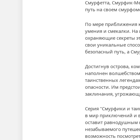
Смурфетта, Смурфик-Ме
путь на своем смурфом
По мере приближения к
умения и смекалки. На
охраняющие секреты эт
свои уникальные спосо
безопасный путь, а См
Достигнув острова, ко
наполнен волшебством.
таинственных легендах 
опасности. Им предсто
заклинания, угрожающи
Серия "Смурфики и таи
в мир приключений и в
оставит равнодушным н
незабываемого путешес
возможность посмотрет