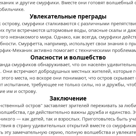
ханик и другие смурфики. Вместе они готовят волшебный 
обильчике.
Увлекательные преграды
 острову, смурфики сталкиваются с различными препятстви
 их пути встречаются штормовые воды, опасные скалы и даж
ого незнакомого мира. Однако, как всегда, смурфики дейс
бности. Смурфетта, например, использует свои знания о пр
урфик-Механик активно помогает с техническими проблемам
Опасности и волшебство
манда смурфиков обнаруживает, что он населён удивитель
 Они встречают добродушных местных жителей, которые го
этого места, но вскоре они понимают, что остров скрывает 
ит испытание, требующее не только силы, но и дружбы, чт
е им и острову.
Заключение
нственный остров" заставляет зрителей переживать за люб
олшебства, где действительно важны дружба и единство. Э
икого — как детей, так и взрослых. Приготовьтесь быть уч
твия в страну удивительных открытий вместе со смурфикам
ь эту замечательную серию, полную волшебства и увлекат