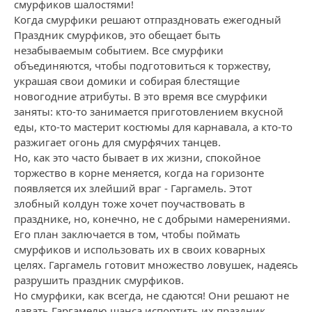
смурфиков шалостями!
Когда смурфики решают отпраздновать ежегодный
Праздник смурфиков, это обещает быть
незабываемым событием. Все смурфики
объединяются, чтобы подготовиться к торжеству,
украшая свои домики и собирая блестящие
новогодние атрибуты. В это время все смурфики
заняты: кто-то занимается приготовлением вкусной
еды, кто-то мастерит костюмы для карнавала, а кто-то
разжигает огонь для смурфячих танцев.
Но, как это часто бывает в их жизни, спокойное
торжество в корне меняется, когда на горизонте
появляется их злейший враг - Гаргамель. Этот
злобный колдун тоже хочет поучаствовать в
празднике, но, конечно, не с добрыми намерениями.
Его план заключается в том, чтобы поймать
смурфиков и использовать их в своих коварных
целях. Гаргамель готовит множество ловушек, надеясь
разрушить праздник смурфиков.
Но смурфики, как всегда, не сдаются! Они решают не
давать Гаргамелю шанса испортить их праздник.