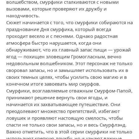
волшебством, смурфики сталкиваются с новыми
вызовами, которые проверяют их дружбу и
находчивость.
Сюжет начинается с того, что смурфики собираются на
празднование Дня смурфика, который всегда
проходит весело и с песнями. Однако радостная
атмосфера быстро нарушается, когда они
обнаруживают, что их главный запас пищи — урожай
ягод — похищен зловещим Громогласным, вечно
недовольным волшебником. Этот персонаж не только
своровал запасы, но и замышляет использовать их в
своих темных целях, чтобы усилить свою магию и в
конечном итоге завоевать мир смурфов.
Смурфики, возглавляемые отважным Смурфом-Папой,
принимают решение вернуть свои ягоды, и
начинается их захватывающее путешествие. Они
преодолевают множество препятствий, избегают
ловушек и проявляют настоящую смелость, чтобы
спасти не только свои запасы, но и весь Смурфлэнд.
Важно отметить, что в этой серии смурфики не только
используют крепкую дружбу, но и узнают важные