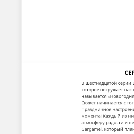
СЕ
В шестнадцатой серии 
которое погружает нас
называется «Новогодня
Сюжет начинается с тог
Праздничное настроени
момента! Каждый из них
атмосферу радости и ве
Gargamel, который пла