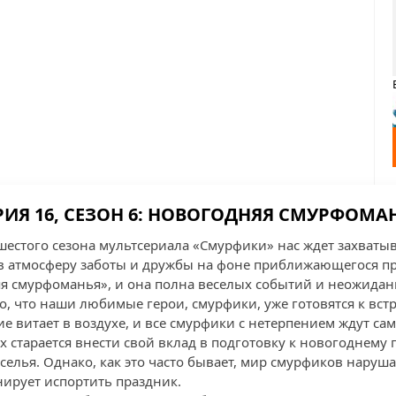
РИЯ 16, СЕЗОН 6: НОВОГОДНЯЯ СМУРФОМА
шестого сезона мультсериала «Смурфики» нас ждет захват
 в атмосферу заботы и дружбы на фоне приближающегося пр
я смурфоманья», и она полна веселых событий и неожидан
о, что наши любимые герои, смурфики, уже готовятся к встр
е витает в воздухе, и все смурфики с нетерпением ждут са
 старается внести свой вклад в подготовку к новогоднему п
селья. Однако, как это часто бывает, мир смурфиков наруш
нирует испортить праздник.