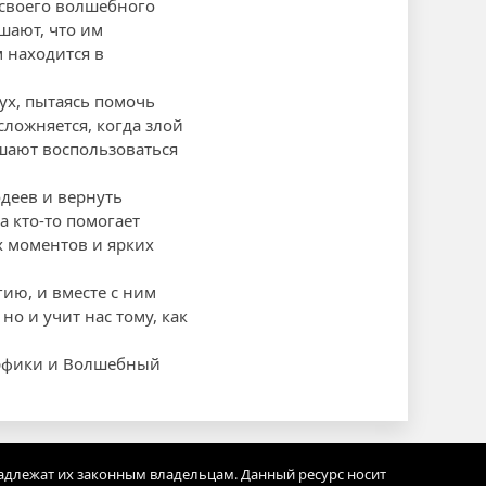
своего волшебного
шают, что им
м находится в
ух, пытаясь помочь
ложняется, когда злой
шают воспользоваться
деев и вернуть
а кто-то помогает
х моментов и ярких
ию, и вместе с ним
но и учит нас тому, как
урфики и Волшебный
адлежат их законным владельцам. Данный ресурс носит