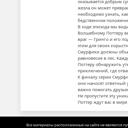
оказывается добрым с
жезла он может превра
необходимо узнать, как
бедственном положени
В ходе эпизода мы вид
Волшебному Поттеру ве
враг — Гринго и его п
этим для своих корыст
Смурфики должны объед
равновесие в лес. Кажд
Поттеру обнаружить ут
приключений, где отва
К финалу серии Смурфи
они наносят ответный у
важно помогать друзьям
Не пропустите эту уни
Поттер ждут вас в ми
Все материалы расположенные на сайте не являются п