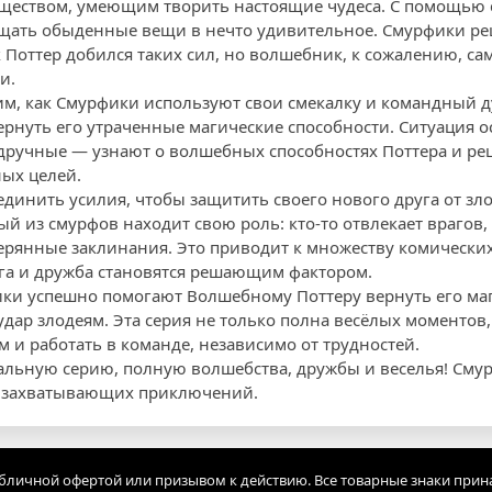
уществом, умеющим творить настоящие чудеса. С помощью 
щать обыденные вещи в нечто удивительное. Смурфики ре
 Поттер добился таких сил, но волшебник, к сожалению, са
и.
им, как Смурфики используют свои смекалку и командный д
рнуть его утраченные магические способности. Ситуация ос
одручные — узнают о волшебных способностях Поттера и ре
ных целей.
инить усилия, чтобы защитить своего нового друга от зло
ый из смурфов находит свою роль: кто-то отвлекает врагов, 
ерянные заклинания. Это приводит к множеству комически
га и дружба становятся решающим фактором.
ки успешно помогают Волшебному Поттеру вернуть его маг
дар злодеям. Эта серия не только полна весёлых моментов, 
 и работать в команде, независимо от трудностей.
кальную серию, полную волшебства, дружбы и веселья! См
ре захватывающих приключений.
убличной офертой или призывом к действию. Все товарные знаки прин