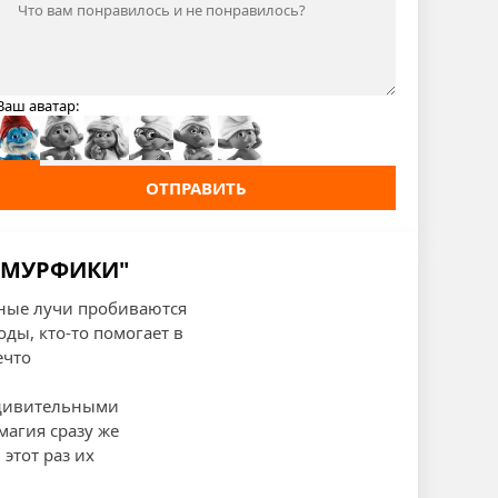
Ваш аватар:
ОТПРАВИТЬ
 СМУРФИКИ"
чные лучи пробиваются
ды, кто-то помогает в
ечто
 удивительными
магия сразу же
этот раз их