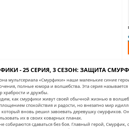
ФИКИ - 25 СЕРИЯ, 3 СЕЗОН: ЗАЩИТА СМУР
езона мультсериала «Смурфики» наши маленькие синие геро
чения, полные юмора и волшебства. Эта серия называется
р храбрости и дружбы.
идим, как смурфики живут своей обычной жизнью в волшеб
оплощением спокойствия и радости, но внезапно мир идил
аг, который вновь решил завоевать деревушку смурфиков. О
льзовать их в своих коварных планах.
е собираются сдаваться без боя. Главный герой, Смурфик, 