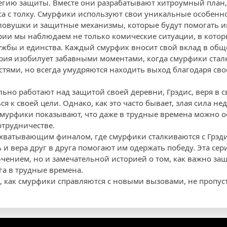
егию защиты. Вместе они разрабатывают хитроумный план
са с толку. Смурфики используют свои уникальные особенн
 ловушки и защитные механизмы, которые будут помогать им
рии мы наблюдаем не только комические ситуации, в кото
ужбы и единства. Каждый смурфик вносит свой вклад в обще
Серия изобилует забавными моментами, когда смурфики стал
ями, но всегда умудряются находить выход благодаря сво
льно работают над защитой своей деревни, Грэдис, веря в 
я к своей цели. Однако, как это часто бывает, злая сила н
мурфики показывают, что даже в трудные времена можно о
отрудничестве.
ахватывающим финалом, где смурфики сталкиваются с Грэди
 и вера друг в друга помогают им одержать победу. Эта сер
ением, но и замечательной историей о том, как важно за
га в трудные времена.
ь, как смурфики справляются с новыми вызовами, не пропус