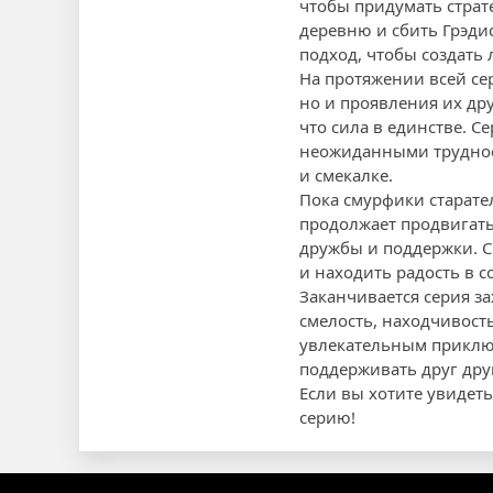
чтобы придумать страт
деревню и сбить Грэди
подход, чтобы создать
На протяжении всей се
но и проявления их др
что сила в единстве. 
неожиданными трудност
и смекалке.
Пока смурфики старате
продолжает продвигатьс
дружбы и поддержки. С
и находить радость в с
Заканчивается серия з
смелость, находчивость
увлекательным приключ
поддерживать друг дру
Если вы хотите увидет
серию!