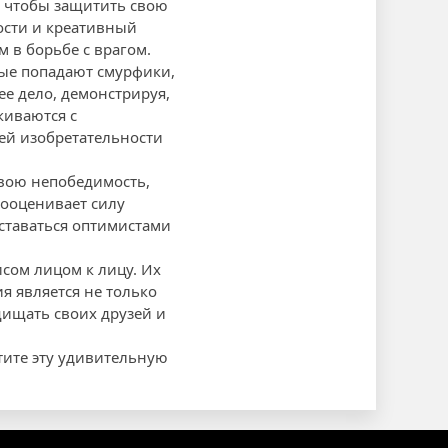
, чтобы защитить свою
ости и креативный
 в борьбе с врагом.
рые попадают смурфики,
е дело, демонстрируя,
киваются с
ей изобретательности
свою непобедимость,
едооценивает силу
ставаться оптимистами
сом лицом к лицу. Их
ия является не только
щищать своих друзей и
тите эту удивительную