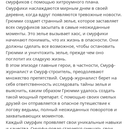
смурфиков с помощью хитроумного плана.
Смурфики наслаждаются мирным днем в своей
деревне, когда вдруг появляются тревожные новости.
Грюмми создает странный зелье, которое заставляет
всех смурфиков засыпать в самые неожиданные
моменты. Это зелье вызывает хаос, и смурфики
начинают понимать, что их жизнь в опасности. Они
должны сделать все возможное, чтобы остановить
Грюмми и уничтожить зелье, прежде чем оно
поглотит их сладкую жизнь.
В этом эпизоде главные герои, в частности, Смурф-
журналист и Смурф-строитель, преодолевают
множество препятствий. Смурф-журналист берет на
себя ответственность исследовать тайны зелья и
выяснить, каким образом Грюмми удалось создать
такой мощный препарат. С помощью своих смелых
друзей он отправляется в опасное путешествие к
логову ведьмы, полный неожиданных поворотов и
захватывающих моментов.
Каждый смурфик проявляет свои уникальные навыки
и качества. Смурфи-повар старается смешать свои