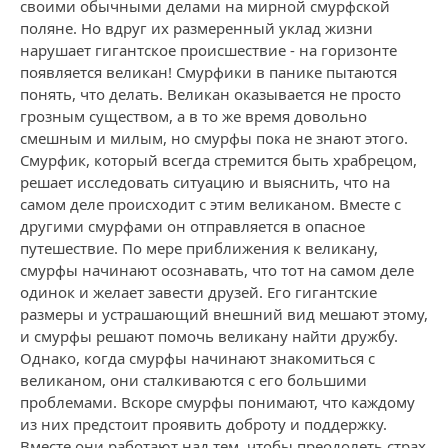
своими обычными делами на мирной смурфской
поляне. Но вдруг их размеренный уклад жизни
нарушает гигантское происшествие - на горизонте
появляется великан! Смурфики в панике пытаются
понять, что делать. Великан оказывается не просто
грозным существом, а в то же время довольно
смешным и милым, но смурфы пока не знают этого.
Смурфик, который всегда стремится быть храбрецом,
решает исследовать ситуацию и выяснить, что на
самом деле происходит с этим великаном. Вместе с
другими смурфами он отправляется в опасное
путешествие. По мере приближения к великану,
смурфы начинают осознавать, что тот на самом деле
одинок и желает завести друзей. Его гигантские
размеры и устрашающий внешний вид мешают этому,
и смурфы решают помочь великану найти дружбу.
Однако, когда смурфы начинают знакомиться с
великаном, они сталкиваются с его большими
проблемами. Вскоре смурфы понимают, что каждому
из них предстоит проявить доброту и поддержку.
Вместе они работают над тем, чтобы преодолеть страх