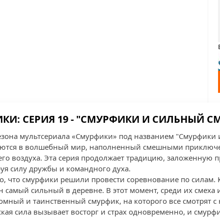
КИ: СЕРИЯ 19 - "СМУРФИКИ И СИЛЬНЫЙ С
сезона мультсериала «Смурфики» под названием "Смурфики
аются в волшебный мир, наполненный смешными приключе
его воздуха. Эта серия продолжает традицию, заложенную
уя силу дружбы и командного духа.
го, что смурфики решили провести соревнование по силам.
н самый сильный в деревне. В этот момент, среди их смеха 
мный и таинственный смурфик, на которого все смотрят с
ская сила вызывает восторг и страх одновременно, и смур