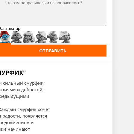
Ваш аватар:
ОТПРАВИТЬ
МУРФИК"
 и сильный смурфик"
ниями и добротой,
 предыдущими
 Каждый смурфик хочет
и радости, появляется
 недоумением и
фики начинают